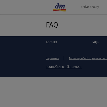
active beauty
FAQ
Kontakt
FAQs
Impressum
Podmínky účasti v programu act
PROHLÁŠENÍ O PŘÍSTUPNOSTI