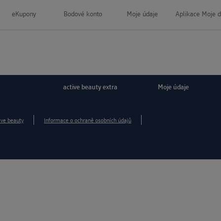
eKupony
Bodové konto
Moje údaje
Aplikace Moje 
active beauty extra
Moje údaje
ive beauty
Informace o ochraně osobních údajů