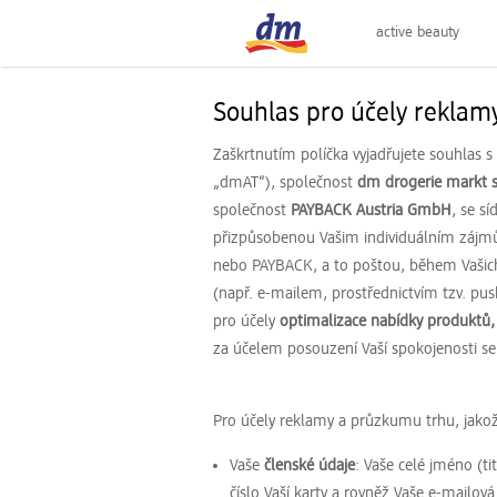
active beauty
Souhlas pro účely reklam
Zaškrtnutím políčka vyjadřujete souhlas s
„dmAT“), společnost
dm drogerie markt s.
společnost
PAYBACK Austria GmbH
, se s
přizpůsobenou Vašim individuálním zájmům
nebo PAYBACK, a to poštou, během Vašich 
(např. e-mailem, prostřednictvím tzv. p
pro účely
optimalizace nabídky produktů, 
za účelem posouzení Vaší spokojenosti s
Pro účely reklamy a průzkumu trhu, jakož 
Vaše
členské údaje
: Vaše celé jméno (ti
číslo Vaší karty a rovněž Vaše e-mailov