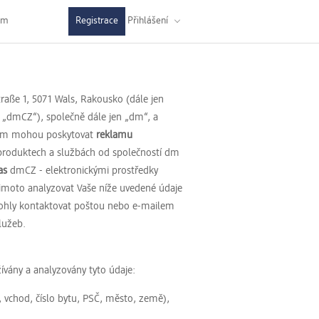
dm
Registrace
Přihlášení
raße 1, 5071 Wals, Rakousko (dále jen
en „dmCZ“), společně dále jen „dm“, a
 Vám mohou poskytovat
reklamu
o produktech a službách od společností dm
as
dmCZ - elektronickými prostředky
imoto analyzovat Vaše níže uvedené údaje
mohly kontaktovat poštou nebo e-mailem
lužeb.
ívány a analyzovány tyto údaje:
é, vchod, číslo bytu, PSČ, město, země),