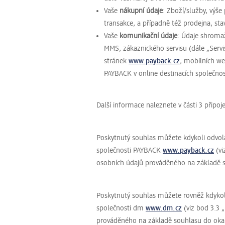
Vaše
nákupní údaje
: Zboží/služby, výše 
transakce, a případně též prodejna, sta
Vaše
komunikační údaje
: Údaje shromaž
MMS, zákaznického servisu (dále „Servi
stránek
www.payback.cz
, mobilních we
PAYBACK v online destinacích společno
Další informace naleznete v části 3 připo
Poskytnutý souhlas můžete kdykoli odvol
společnosti PAYBACK
www.payback.cz
(vi
osobních údajů prováděného na základě 
Poskytnutý souhlas můžete rovněž kdykol
společnosti dm
www.dm.cz
(viz bod 3.3 
prováděného na základě souhlasu do oka