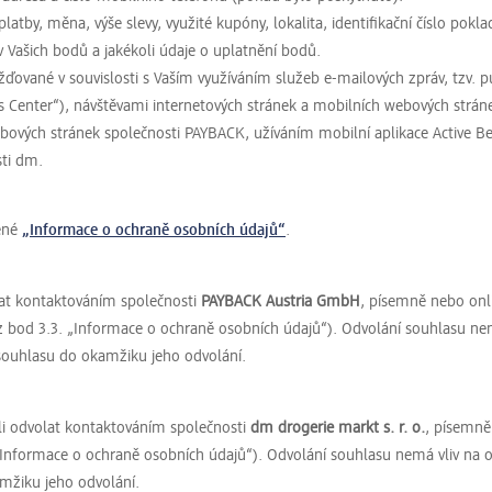
platby, měna, výše slevy, využité kupóny, lokalita, identifikační číslo pokl
v Vašich bodů a jakékoli údaje o uplatnění bodů.
ďované v souvislosti s Vaším využíváním služeb e-mailových zpráv, tzv. pu
s Center“), návštěvami internetových stránek a mobilních webových strá
bových stránek společnosti PAYBACK, užíváním mobilní aplikace Active Be
sti dm.
jené
„Informace o ochraně osobních údajů“
.
at kontaktováním společnosti
PAYBACK Austria GmbH
, písemně nebo onl
z bod 3.3. „Informace o ochraně osobních údajů“). Odvolání souhlasu ne
souhlasu do okamžiku jeho odvolání.
i odvolat kontaktováním společnosti
dm drogerie markt s. r. o.
, písemně
„Informace o ochraně osobních údajů“). Odvolání souhlasu nemá vliv na 
mžiku jeho odvolání.