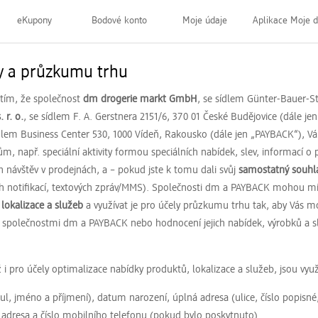
eKupony
Bodové konto
Moje údaje
Aplikace Moje 
y a průzkumu trhu
 tím, že společnost
dm drogerie markt GmbH
, se sídlem Günter-Bauer-St
 r. o.
, se sídlem F. A. Gerstnera 2151/6, 370 01 České Budějovice (dále j
ídlem Business Center 530, 1000 Vídeň, Rakousko (dále jen „PAYBACK“),
, např. speciální aktivity formou speciálních nabídek, slev, informací 
návštěv v prodejnách, a – pokud jste k tomu dali svůj
samostatný souhl
ush notifikací, textových zpráv/MMS). Společnosti dm a PAYBACK mohou m
lokalizace a služeb
a využívat je pro účely průzkumu trhu tak, aby Vás 
e společnostmi dm a PAYBACK nebo hodnocení jejich nabídek, výrobků a s
i pro účely optimalizace nabídky produktů, lokalizace a služeb, jsou využ
tul, jméno a příjmení), datum narození, úplná adresa (ulice, číslo popisn
á adresa a číslo mobilního telefonu (pokud bylo poskytnuto).