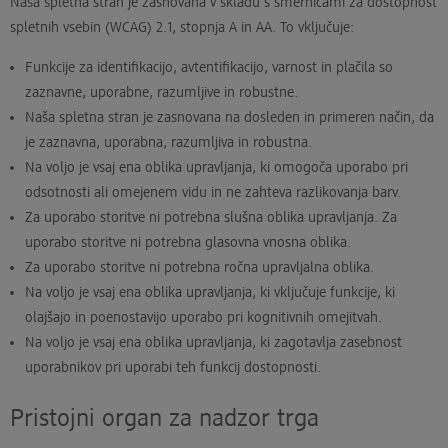
Naša spletna stran je zasnovana v skladu s smernicami za dostopnost
spletnih vsebin (WCAG) 2.1, stopnja A in AA. To vključuje:
Funkcije za identifikacijo, avtentifikacijo, varnost in plačila so
zaznavne, uporabne, razumljive in robustne.
Naša spletna stran je zasnovana na dosleden in primeren način, da
je zaznavna, uporabna, razumljiva in robustna.
Na voljo je vsaj ena oblika upravljanja, ki omogoča uporabo pri
odsotnosti ali omejenem vidu in ne zahteva razlikovanja barv.
Za uporabo storitve ni potrebna slušna oblika upravljanja. Za
uporabo storitve ni potrebna glasovna vnosna oblika.
Za uporabo storitve ni potrebna ročna upravljalna oblika.
Na voljo je vsaj ena oblika upravljanja, ki vključuje funkcije, ki
olajšajo in poenostavijo uporabo pri kognitivnih omejitvah.
Na voljo je vsaj ena oblika upravljanja, ki zagotavlja zasebnost
uporabnikov pri uporabi teh funkcij dostopnosti.
Pristojni organ za nadzor trga