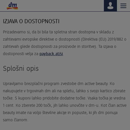
Tog
nav
IZJAVA O DOSTOPNOSTI
Prizadevamo si, da bi bila ta spletna stran dostopna v skladu z
zahtevami evropske direktive o dostopnosti (Direktiva (EU) 2019/882 o
zahtevah glede dostopnosti za proizvode in storitve). Ta izjava o
dostopnosti velja za
payback.at/si
.
Splošni opis
Upravljamo brezplačni program zvestobe dm active beauty. Ko
nakupujete v trgovinah dm ali na spletu, lahko s svojo kartico zbirate
točke. S kuponi lahko pridobite dodatne točke. Vsaka točka je vredna
1 cent. Ko zberete 200 točk, jih lahko unovčite v dm-u. Kot član active
beauty imate na voljo številne akcije in popuste, ki jih dm ponuja
samo članom.