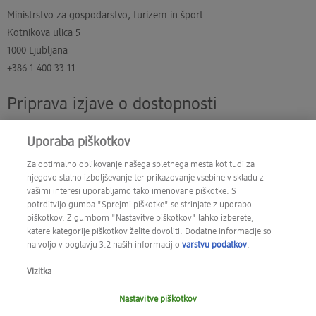
Ministrstvo za gospodarstvo, turizem in šport
Kotnikova ulica 5
1000 Ljubljana
+386 1 400 33 11
Priprava izjave o dostopnosti
Uporaba piškotkov
Ta izjava je bila pripravljena junija 2026.
Za optimalno oblikovanje našega spletnega mesta kot tudi za
njegovo stalno izboljševanje ter prikazovanje vsebine v skladu z
vašimi interesi uporabljamo tako imenovane piškotke. S
Kontakt
FAQ
potrditvijo gumba "Sprejmi piškotke" se strinjate z uporabo
piškotkov. Z gumbom "Nastavitve piškotkov" lahko izberete,
Dodatne storitve
Moji podatki
katere kategorije piškotkov želite dovoliti. Dodatne informacije so
na voljo v poglavju 3.2 naših informacij o
varstvu podatkov
.
Piškotki
Vizitka
Nastavitve piškotkov
Vizitka