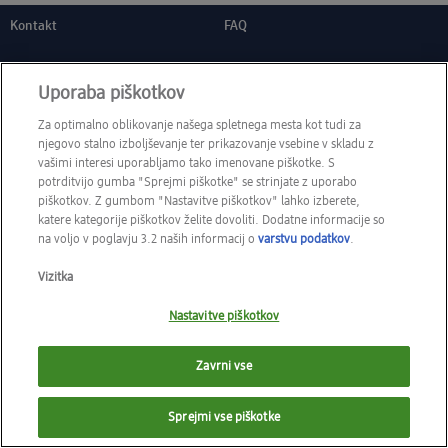
Kontakt
FAQ
Dodatne storitve
Moji podatki
Uporaba piškotkov
Piškotki
Za optimalno oblikovanje našega spletnega mesta kot tudi za
njegovo stalno izboljševanje ter prikazovanje vsebine v skladu z
vašimi interesi uporabljamo tako imenovane piškotke. S
Vizitka
potrditvijo gumba "Sprejmi piškotke" se strinjate z uporabo
piškotkov. Z gumbom "Nastavitve piškotkov" lahko izberete,
Splošni pogoji
katere kategorije piškotkov želite dovoliti. Dodatne informacije so
Varstvo podatkov
na voljo v poglavju 3.2 naših informacij o
varstvu podatkov
.
IZJAVA O DOSTOPNOSTI
Vizitka
Nastavitve piškotkov
Zavrni vse
Sprejmi vse piškotke