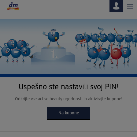
Tog
nav
Uspešno ste nastavili svoj PIN!
Odkrijte vse active beauty ugodnosti in aktivirajte kupone!
Na kupone