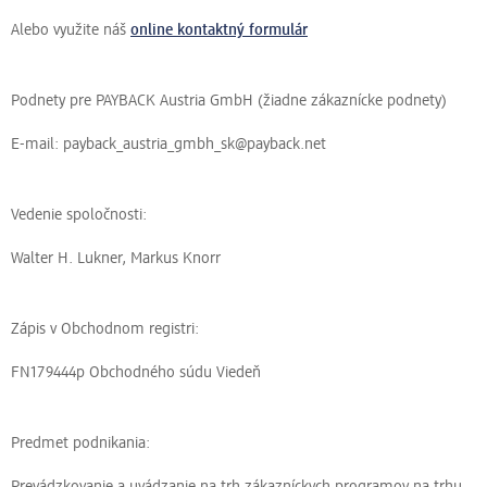
Alebo využite náš
online kontaktný formulár
Podnety pre PAYBACK Austria GmbH (žiadne zákaznícke podnety)
E-mail: payback_austria_gmbh_sk@payback.net
Vedenie spoločnosti:
Walter H. Lukner, Markus Knorr
Zápis v Obchodnom registri:
FN179444p Obchodného súdu Viedeň
Predmet podnikania:
Prevádzkovanie a uvádzanie na trh zákazníckych programov na trhu