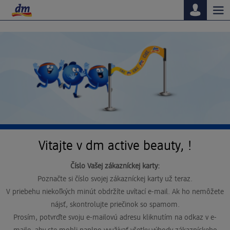
Tog
nav
Vitajte v dm active beauty, !
Číslo Vašej zákazníckej karty:
Poznačte si číslo svojej zákazníckej karty už teraz.
V priebehu niekoľkých minút obdržíte uvítací e-mail. Ak ho nemôžete
nájsť, skontrolujte priečinok so spamom.
Prosím, potvrďte svoju e-mailovú adresu kliknutím na odkaz v e-